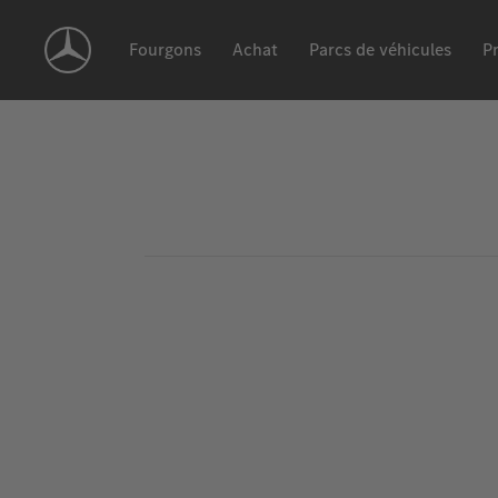
Skip
Navigation
Fourgons
Achat
Parcs de véhicules
Pr