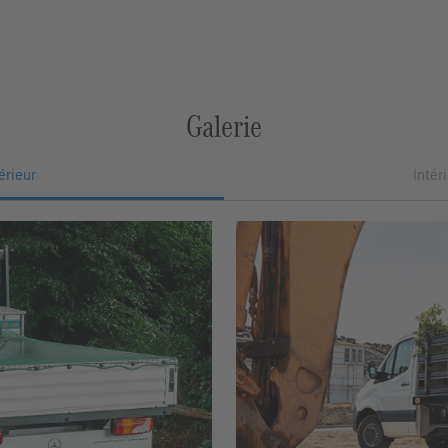
Galerie
érieur
Intér