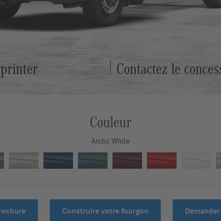
printer
Contactez le conces
Couleur
Arctic White
brochure
Construire votre fourgon
Demander 