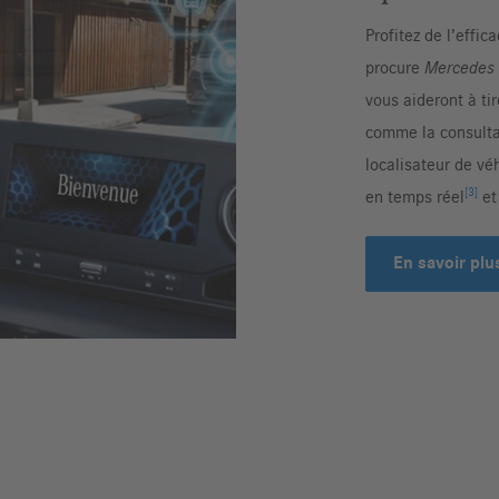
Profitez de l’effic
procure
Mercedes 
vous aideront à ti
comme la consultat
localisateur de véh
[3]
en temps réel
et
En savoir plu