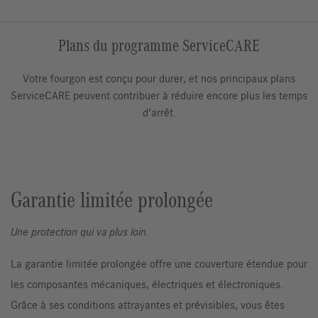
Plans du programme ServiceCARE
Pièces d’origine et service
Manuels du propriétaire
Garantie du fabricant
Recall Information
ServiceCARE
Accessoires
Votre fourgon est conçu pour durer, et nos principaux plans
ServiceCARE peuvent contribuer à réduire encore plus les temps
d’arrêt.
Garantie limitée prolongée
Une protection qui va plus loin.
La garantie limitée prolongée offre une couverture étendue pour
les composantes mécaniques, électriques et électroniques.
Grâce à ses conditions attrayantes et prévisibles, vous êtes